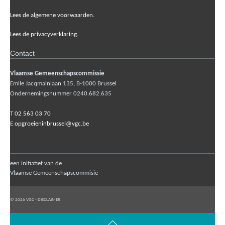
Lees de algemene voorwaarden.
Lees de privacyverklaring.
Contact
Vlaamse Gemeenschapscommissie
Emile Jacqmainlaan 135, B-1000 Brussel
Ondernemingsnummer 0240.682.635
T
02 563 03 70
E
opgroeieninbrussel@vgc.be
een initiatief van de
Vlaamse Gemeenschapscommisie
© 2026 VGC -
DISCLAIMER